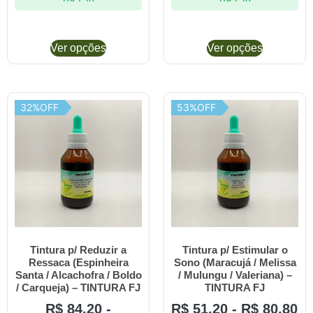
Ver opções
Ver opções
32%OFF
53%OFF
Tintura p/ Reduzir a
Tintura p/ Estimular o
Ressaca (Espinheira
Sono (Maracujá / Melissa
Santa / Alcachofra / Boldo
/ Mulungu / Valeriana) –
/ Carqueja) – TINTURA FJ
TINTURA FJ
R$
84,20
-
R$
51,20
-
R$
80,80