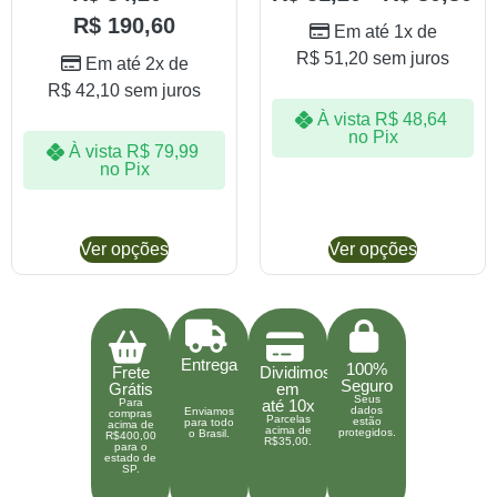
R$
190,60
Em até 1x de
R$
51,20
sem juros
Em até 2x de
R$
42,10
sem juros
À vista
R$
48,64
no Pix
À vista
R$
79,99
no Pix
Ver opções
Ver opções
Entrega
100%
Frete
Dividimos
Seguro
Grátis
em
Seus
Para
até 10x
dados
Enviamos
compras
Parcelas
estão
para todo
acima de
acima de
protegidos.
o Brasil.
R$400,00
R$35,00.
para o
estado de
SP.