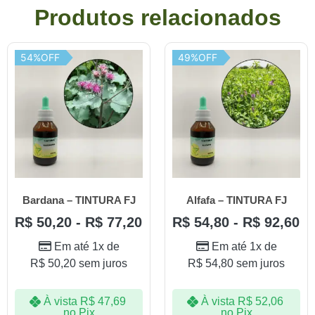
Produtos relacionados
54%OFF
49%OFF
Bardana – TINTURA FJ
Alfafa – TINTURA FJ
R$
50,20
-
R$
77,20
R$
54,80
-
R$
92,60
Em até 1x de
Em até 1x de
R$
50,20
sem juros
R$
54,80
sem juros
À vista
R$
47,69
À vista
R$
52,06
no Pix
no Pix