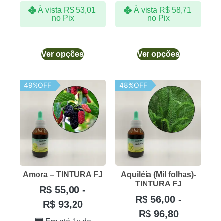
À vista
R$
53,01
À vista
R$
58,71
no Pix
no Pix
Ver opções
Ver opções
49%OFF
48%OFF
Amora – TINTURA FJ
Aquiléia (Mil folhas)-
TINTURA FJ
R$
55,00
-
R$
56,00
-
R$
93,20
R$
96,80