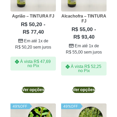
Agrião – TINTURA FJ
Alcachofra – TINTURA
FJ
R$
50,20
-
R$
55,00
-
R$
77,40
R$
93,40
Em até 1x de
Em até 1x de
R$
50,20
sem juros
R$
55,00
sem juros
À vista
R$
47,69
no Pix
À vista
R$
52,25
no Pix
Ver opções
Ver opções
49%OFF
49%OFF