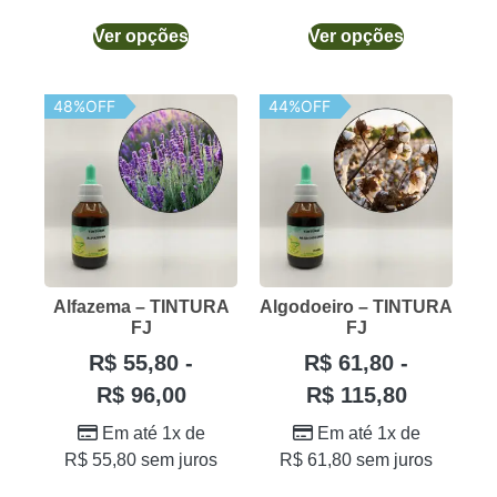
Ver opções
Ver opções
48%OFF
44%OFF
Alfazema – TINTURA
Algodoeiro – TINTURA
FJ
FJ
R$
55,80
-
R$
61,80
-
R$
96,00
R$
115,80
Em até 1x de
Em até 1x de
R$
55,80
sem juros
R$
61,80
sem juros