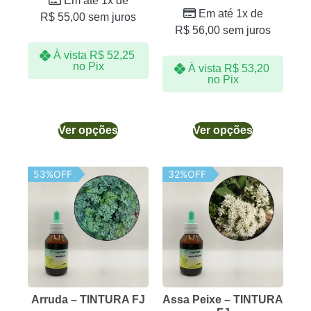
Em até 1x de
Em até 1x de
R$
55,00
sem juros
R$
56,00
sem juros
À vista
R$
52,25
no Pix
À vista
R$
53,20
no Pix
Ver opções
Ver opções
53%OFF
32%OFF
Arruda – TINTURA FJ
Assa Peixe – TINTURA