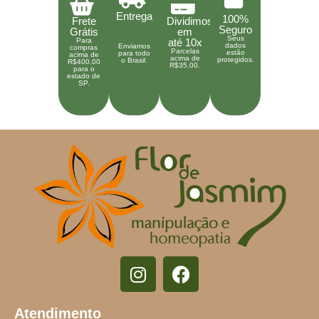
Entrega
100%
Frete
Dividimos
Seguro
Grátis
em
Seus
Para
até 10x
dados
Enviamos
compras
Parcelas
estão
para todo
acima de
acima de
protegidos.
o Brasil.
R$400,00
R$35,00.
para o
estado de
SP.
Atendimento