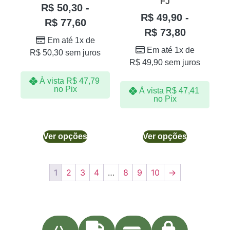
FJ
R$
50,30
-
R$
49,90
-
R$
77,60
R$
73,80
Em até 1x de
Em até 1x de
R$
50,30
sem juros
R$
49,90
sem juros
À vista
R$
47,79
no Pix
À vista
R$
47,41
no Pix
Ver opções
Ver opções
1
2
3
4
…
8
9
10
→