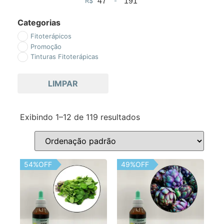
R$
-
Minimum Price
Maximum Price
Categorias
Fitoterápicos
Promoção
Tinturas Fitoterápicas
LIMPAR
Exibindo 1–12 de 119 resultados
54%OFF
49%OFF