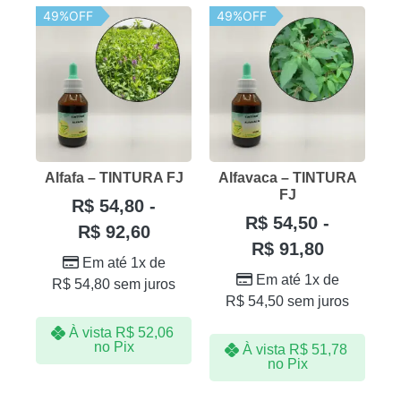
49%OFF
49%OFF
Alfafa – TINTURA FJ
Alfavaca – TINTURA
FJ
R$
54,80
-
R$
54,50
-
R$
92,60
R$
91,80
Em até 1x de
Em até 1x de
R$
54,80
sem juros
R$
54,50
sem juros
À vista
R$
52,06
no Pix
À vista
R$
51,78
no Pix