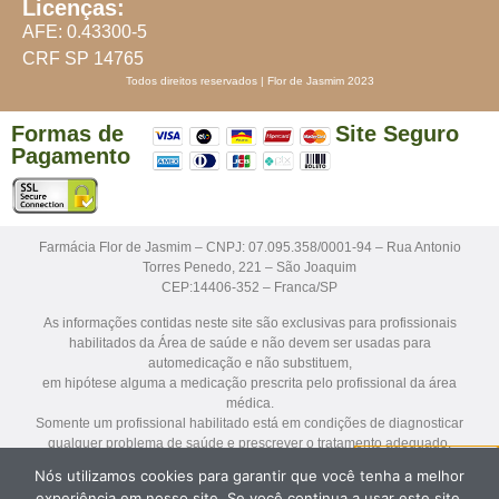
Licenças:
AFE: 0.43300-5
CRF SP 14765
Todos direitos reservados | Flor de Jasmim 2023
Formas de
Site Seguro
Pagamento
Farmácia Flor de Jasmim – CNPJ: 07.095.358/0001-94 – Rua Antonio
Torres Penedo, 221 – São Joaquim
CEP:14406-352 – Franca/SP
As informações contidas neste site são exclusivas para profissionais
habilitados da Área de saúde e não devem ser usadas para
automedicação e não substituem,
em hipótese alguma a medicação prescrita pelo profissional da área
médica.
Somente um profissional habilitado está em condições de diagnosticar
qualquer problema de saúde e prescrever o tratamento adequado.
Nós utilizamos cookies para garantir que você tenha a melhor
Os medicamentos sob prescrição médica só serão dispensados mediante
experiência em nosso site. Se você continua a usar este site,