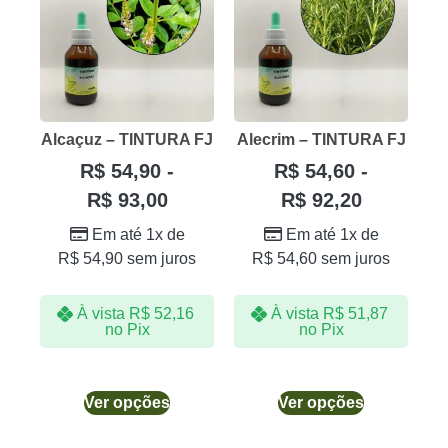
Alcaçuz – TINTURA FJ
Alecrim – TINTURA FJ
R$
54,90
-
R$
54,60
-
R$
93,00
R$
92,20
Em até 1x de
Em até 1x de
R$
54,90
sem juros
R$
54,60
sem juros
À vista
R$
52,16
À vista
R$
51,87
no Pix
no Pix
Ver opções
Ver opções