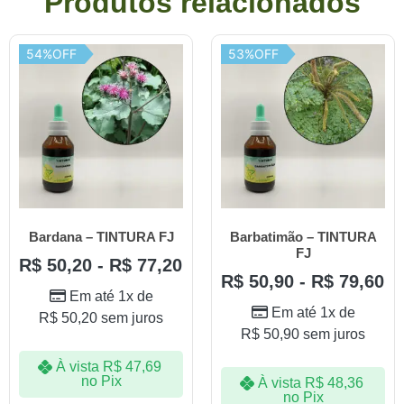
Produtos relacionados
54%OFF
53%OFF
Bardana – TINTURA FJ
Barbatimão – TINTURA
FJ
R$
50,20
-
R$
77,20
R$
50,90
-
R$
79,60
Em até 1x de
Em até 1x de
R$
50,20
sem juros
R$
50,90
sem juros
À vista
R$
47,69
no Pix
À vista
R$
48,36
no Pix