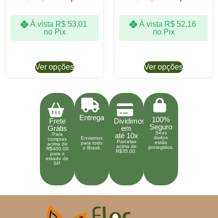
À vista
R$
53,01
À vista
R$
52,16
no Pix
no Pix
Ver opções
Ver opções
Entrega
100%
Frete
Dividimos
Seguro
Grátis
em
Seus
Para
até 10x
dados
Enviamos
compras
Parcelas
estão
para todo
acima de
acima de
protegidos.
o Brasil.
R$400,00
R$35,00.
para o
estado de
SP.