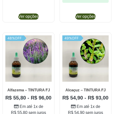
Ver opções
Ver opções
48%OFF
49%OFF
Alfazema – TINTURA FJ
Alcaçuz – TINTURA FJ
R$
55,80
-
R$
96,00
R$
54,90
-
R$
93,00
Em até 1x de
Em até 1x de
R$
55,80
sem juros
R$
54,90
sem juros