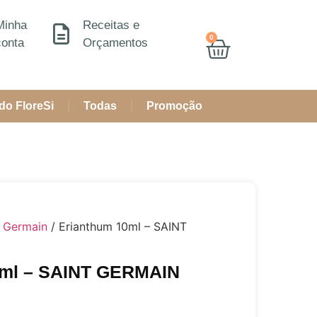
Minha
Receitas e
0
conta
Orçamentos
do FloreSi
Todas
Promoção
t Germain
/ Erianthum 10ml – SAINT
0ml – SAINT GERMAIN