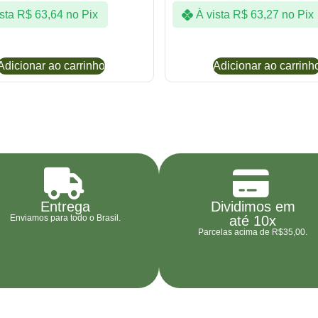
sta
R$
63,64
no Pix
À vista
R$
63,27
no Pix
Adicionar ao carrinho
Adicionar ao carrinh
Entrega
Dividimos em
Enviamos para todo o Brasil.
até 10x
Parcelas acima de R$35,00.