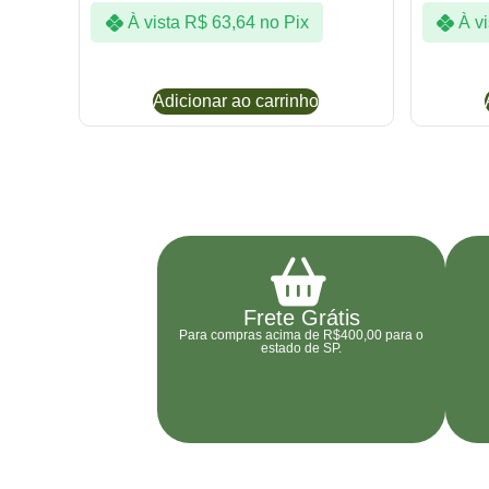
À vista
R$
63,64
no Pix
À vi
Adicionar ao carrinho
Frete Grátis
Para compras acima de R$400,00 para o
estado de SP.