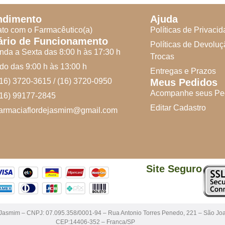
ndimento
Ajuda
to com o Farmacêutico(a)
Políticas de Privaci
ário de Funcionamento
Políticas de Devoluç
da a Sexta das 8:00 h às 17:30 h
Trocas
o das 9:00 h às 13:00 h
Entregas e Prazos
(16) 3720-3615 / (16) 3720-0950
Meus Pedidos
Acompanhe seus Pe
(16) 99177-2845
Editar Cadastro
farmaciaflordejasmim@gmail.com
Site Seguro
 Jasmim – CNPJ: 07.095.358/0001-94 – Rua Antonio Torres Penedo, 221 – São Jo
CEP:14406-352 – Franca/SP