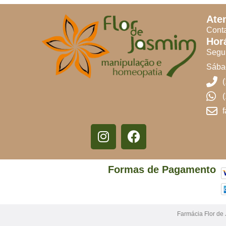
Ate
Conta
Hor
Segun
Sábad
Formas de Pagamento
Farmácia Flor de