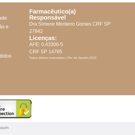
Farmacêutico(a)
Responsável
dade
Dra Simone Monteiro Gomes CRF SP
ão e
27842
Licenças:
AFE: 0.43300-5
CRF SP 14765
didos
Todos direitos reservados | Flor de Jasmim 2023
aquim