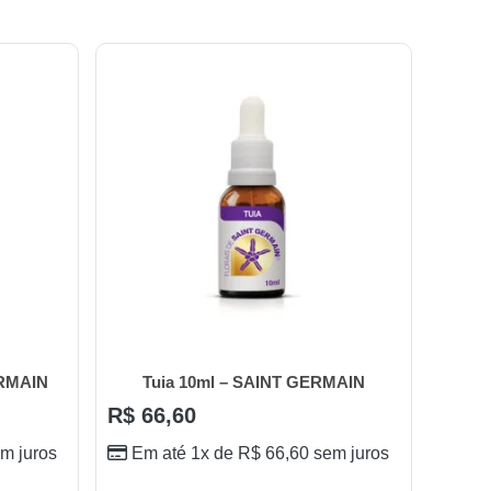
ERMAIN
Tuia 10ml – SAINT GERMAIN
R$
66,60
m juros
Em até 1x de
R$
66,60
sem juros