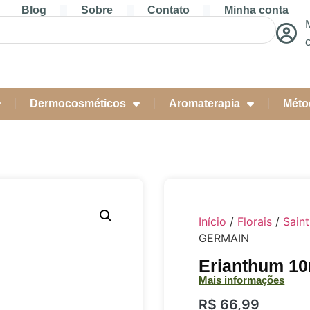
Blog
Sobre
Contato
Minha conta
Dermocosméticos
Aromaterapia
Méto
Início
/
Florais
/
Sain
GERMAIN
Erianthum 1
Mais informações
R$
66,99