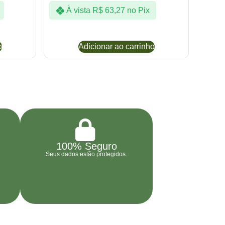
À vista
R$
63,27
no Pix
o
Adicionar ao carrinho
100% Seguro
Seus dados estão protegidos.