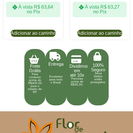
À vista
R$
63,64
À vista
R$
63,27
no Pix
no Pix
Adicionar ao carrinho
Adicionar ao carrinho
Entrega
100%
Frete
Dividimos
Seguro
Grátis
em
Seus
Para
até 10x
dados
Enviamos
compras
Parcelas
estão
para todo
acima de
acima de
protegidos.
o Brasil.
R$400,00
R$35,00.
para o
estado de
SP.