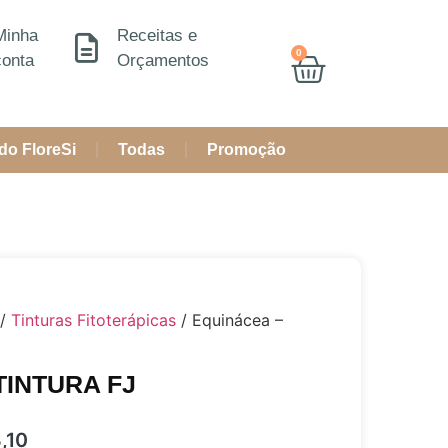
Minha
Receitas e
0
conta
Orçamentos
do FloreSi
Todas
Promoção
/
Tinturas Fitoterápicas
/ Equinácea –
 TINTURA FJ
,10