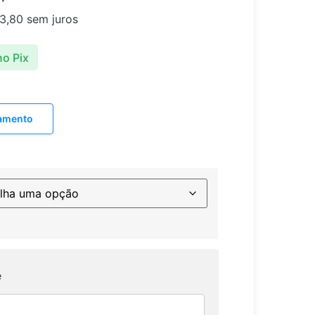
3,80
sem juros
no Pix
lamento
e