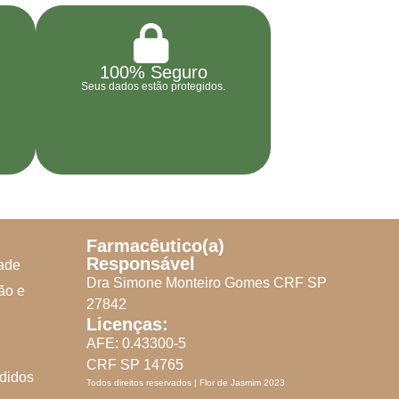
100% Seguro
Seus dados estão protegidos.
Farmacêutico(a)
Responsável
dade
Dra Simone Monteiro Gomes CRF SP
ão e
27842
Licenças:
AFE: 0.43300-5
CRF SP 14765
didos
Todos direitos reservados | Flor de Jasmim 2023