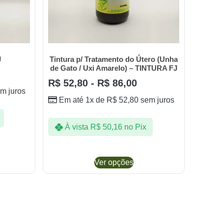
J
Tintura p/ Tratamento do Útero (Unha
de Gato / Uxi Amarelo) – TINTURA FJ
R$
52,80
-
R$
86,00
m juros
Em até 1x de
R$
52,80
sem juros
À vista
R$
50,16
no Pix
Ver opções