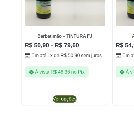
Barbatimão – TINTURA FJ
R$
50,90
-
R$
79,60
R$
54,
Em até 1x de
R$
50,90
sem juros
Em a
À vista
R$
48,36
no Pix
À vi
Ver opções