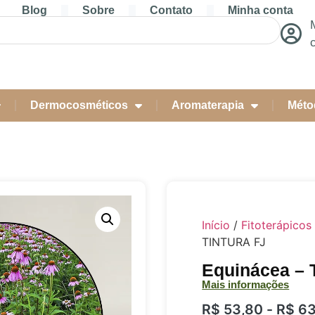
Blog
Sobre
Contato
Minha conta
Dermocosméticos
Aromaterapia
Méto
Início
/
Fitoterápicos
TINTURA FJ
Equinácea –
Mais informações
R$
53,80
-
R$
63