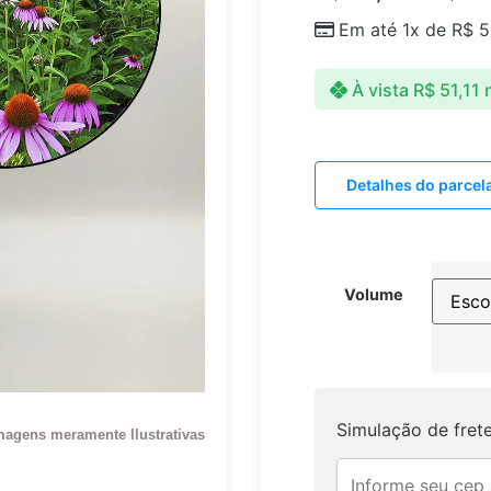
Em até 1x de
R$
5
À vista
R$
51,11
Detalhes do parce
Volume
Simulação de fret
magens meramente Ilustrativas