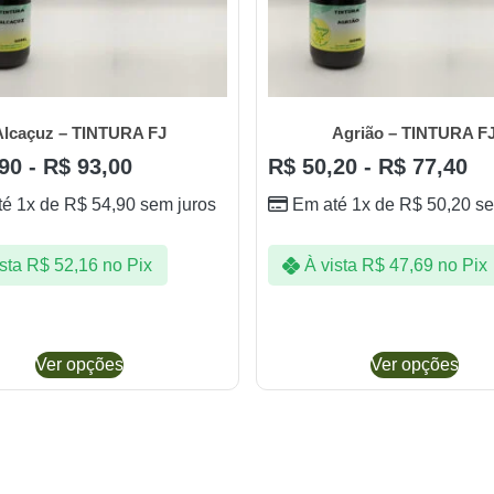
Alcaçuz – TINTURA FJ
Agrião – TINTURA F
90
-
R$
93,00
R$
50,20
-
R$
77,40
té 1x de
R$
54,90
sem juros
Em até 1x de
R$
50,20
se
sta
R$
52,16
no Pix
À vista
R$
47,69
no Pix
Ver opções
Ver opções