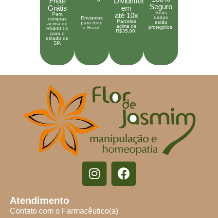
Frete
Dividimos
Seguro
Grátis
em
Seus
Para
até 10x
dados
Enviamos
compras
Parcelas
estão
para todo
acima de
acima de
protegidos.
o Brasil.
R$400,00
R$35,00.
para o
estado de
SP.
Atendimento
Contato com o Farmacêutico(a)