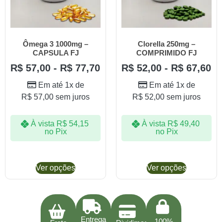
Ômega 3 1000mg –
Clorella 250mg –
CAPSULA FJ
COMPRIMIDO FJ
R$
57,00
-
R$
77,70
R$
52,00
-
R$
67,60
Em até 1x de
Em até 1x de
R$
57,00
sem juros
R$
52,00
sem juros
À vista
R$
54,15
À vista
R$
49,40
no Pix
no Pix
Ver opções
Ver opções
Entrega
100%