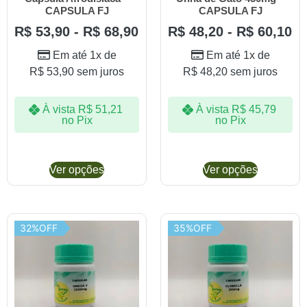
CAPSULA FJ
CAPSULA FJ
R$
53,90
-
R$
68,90
R$
48,20
-
R$
60,10
Em até 1x de
Em até 1x de
R$
53,90
sem juros
R$
48,20
sem juros
À vista
R$
51,21
À vista
R$
45,79
no Pix
no Pix
Ver opções
Ver opções
32%OFF
35%OFF