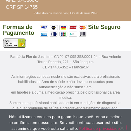
AFE: 0.43300-5
CRF SP 14765
Todos direitos reservados | Flor de Jasmim 2023
Formas de
Site Seguro
Pagamento
Farmácia Flor de Jasmim – CNPJ: 07.095.358/0001-94 – Rua Antonio
Torres Penedo, 221 – São Joaquim
CEP:14406-352 – Franca/SP
As informações contidas neste site são exclusivas para profissionais
habilitados da Área de saúde e não devem ser usadas para
automedicação e não substituem,
em hipótese alguma a medicação prescrita pelo profissional da área
médica.
Somente um profissional habilitado está em condições de diagnosticar
qualquer problema de saúde e prescrever o tratamento adequado.
Nós utilizamos cookies para garantir que você tenha a melhor
Os medicamentos sob prescrição médica só serão dispensados mediante
experiência em nosso site. Se você continua a usar este site,
apresentação da receita para avaliação farmacêutica antes da
assumimos que você está satisfeito.
Política de privacidade
manipulação e dispensação.