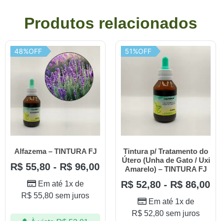
Produtos relacionados
48%OFF
51%OFF
Alfazema – TINTURA FJ
Tintura p/ Tratamento do
Útero (Unha de Gato / Uxi
R$
55,80
-
R$
96,00
Amarelo) – TINTURA FJ
R$
52,80
-
R$
86,00
Em até 1x de
R$
55,80
sem juros
Em até 1x de
R$
52,80
sem juros