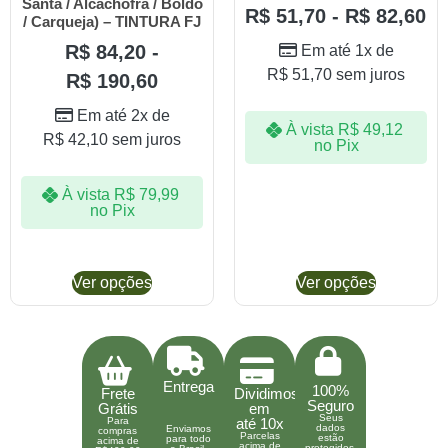
Santa / Alcachofra / Boldo
R$
51,70
-
R$
82,60
/ Carqueja) – TINTURA FJ
R$
84,20
-
Em até 1x de
R$
51,70
sem juros
R$
190,60
Em até 2x de
À vista
R$
49,12
R$
42,10
sem juros
no Pix
À vista
R$
79,99
no Pix
Ver opções
Ver opções
Entrega
100%
Frete
Dividimos
Seguro
Grátis
em
Seus
Para
até 10x
dados
Enviamos
compras
Parcelas
estão
para todo
acima de
acima de
protegidos.