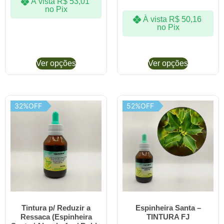
À vista
R$
53,01
no Pix
À vista
R$
50,16
no Pix
Ver opções
Ver opções
32%OFF
52%OFF
Tintura p/ Reduzir a
Espinheira Santa –
Ressaca (Espinheira
TINTURA FJ