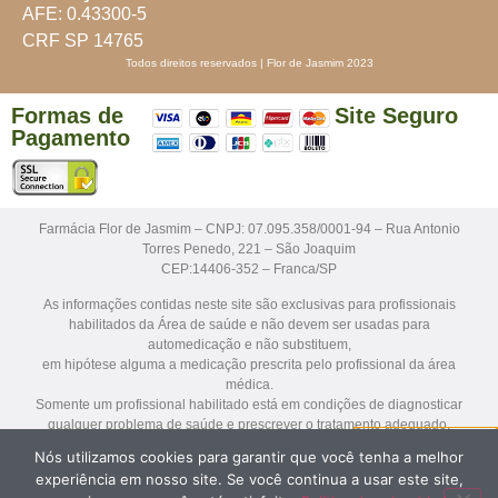
AFE: 0.43300-5
CRF SP 14765
Todos direitos reservados | Flor de Jasmim 2023
Formas de
Site Seguro
Pagamento
Farmácia Flor de Jasmim – CNPJ: 07.095.358/0001-94 – Rua Antonio
Torres Penedo, 221 – São Joaquim
CEP:14406-352 – Franca/SP
As informações contidas neste site são exclusivas para profissionais
habilitados da Área de saúde e não devem ser usadas para
automedicação e não substituem,
em hipótese alguma a medicação prescrita pelo profissional da área
médica.
Somente um profissional habilitado está em condições de diagnosticar
qualquer problema de saúde e prescrever o tratamento adequado.
Nós utilizamos cookies para garantir que você tenha a melhor
Os medicamentos sob prescrição médica só serão dispensados mediante
experiência em nosso site. Se você continua a usar este site,
apresentação da receita para avaliação farmacêutica antes da