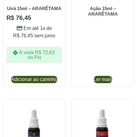
Uirá 15ml – ARARÊTAMA
Ação 15ml –
ARARÊTAMA
R$
76,45
Em até 1x de
R$
76,45
sem juros
À vista
R$
72,63
no Pix
Adicionar ao carrinho
Ler mais