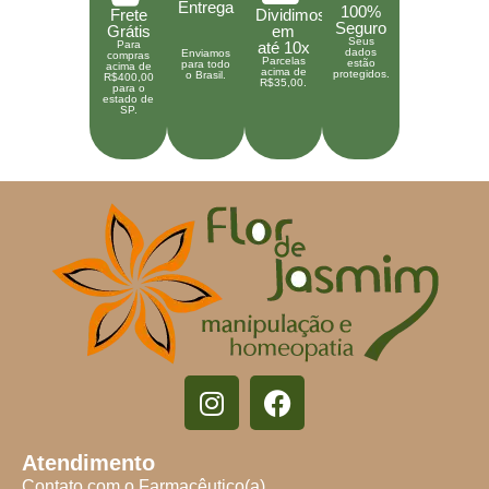
Entrega
100%
Frete
Dividimos
Seguro
Grátis
em
Seus
Para
até 10x
dados
Enviamos
compras
Parcelas
estão
para todo
acima de
acima de
protegidos.
o Brasil.
R$400,00
R$35,00.
para o
estado de
SP.
Atendimento
Contato com o Farmacêutico(a)