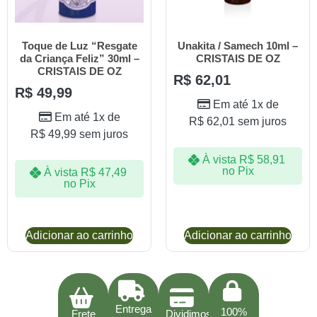
Toque de Luz “Resgate
Unakita / Samech 10ml –
da Criança Feliz” 30ml –
CRISTAIS DE OZ
CRISTAIS DE OZ
R$
62,01
R$
49,99
Em até 1x de
Em até 1x de
R$
62,01
sem juros
R$
49,99
sem juros
À vista
R$
58,91
no Pix
À vista
R$
47,49
no Pix
Adicionar ao carrinho
Adicionar ao carrinho
Entrega
100%
Frete
Dividimos