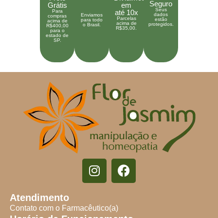
Seguro
Grátis
em
Seus
Para
até 10x
dados
Enviamos
compras
Parcelas
estão
para todo
acima de
acima de
protegidos.
o Brasil.
R$400,00
R$35,00.
para o
estado de
SP.
Atendimento
Contato com o Farmacêutico(a)