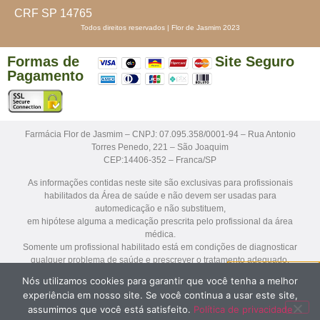
CRF SP 14765
Todos direitos reservados | Flor de Jasmim 2023
Formas de
Site Seguro
Pagamento
Farmácia Flor de Jasmim – CNPJ: 07.095.358/0001-94 – Rua Antonio
Torres Penedo, 221 – São Joaquim
CEP:14406-352 – Franca/SP
As informações contidas neste site são exclusivas para profissionais
habilitados da Área de saúde e não devem ser usadas para
automedicação e não substituem,
em hipótese alguma a medicação prescrita pelo profissional da área
médica.
Somente um profissional habilitado está em condições de diagnosticar
qualquer problema de saúde e prescrever o tratamento adequado.
Nós utilizamos cookies para garantir que você tenha a melhor
Os medicamentos sob prescrição médica só serão dispensados mediante
experiência em nosso site. Se você continua a usar este site,
apresentação da receita para avaliação farmacêutica antes da
assumimos que você está satisfeito.
Política de privacidade
manipulação e dispensação.