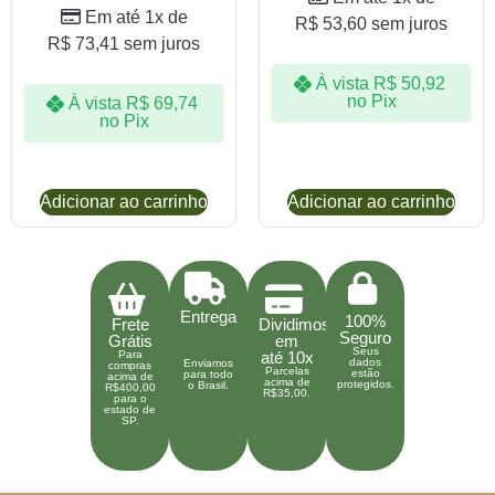
Em até 1x de
R$
53,60
sem juros
R$
73,41
sem juros
À vista
R$
50,92
no Pix
À vista
R$
69,74
no Pix
Adicionar ao carrinho
Adicionar ao carrinho
Entrega
100%
Frete
Dividimos
Seguro
Grátis
em
Seus
Para
até 10x
dados
Enviamos
compras
Parcelas
estão
para todo
acima de
acima de
protegidos.
o Brasil.
R$400,00
R$35,00.
para o
estado de
SP.