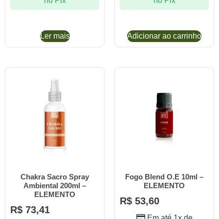
no Pix
no Pix
Ler mais
Adicionar ao carrinho
Chakra Sacro Spray
Fogo Blend O.E 10ml –
Ambiental 200ml –
ELEMENTO
ELEMENTO
R$
53,60
R$
73,41
Em até 1x de