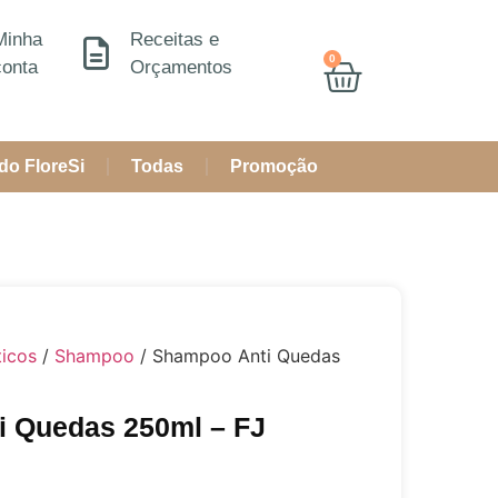
Minha
Receitas e
0
conta
Orçamentos
do FloreSi
Todas
Promoção
icos
/
Shampoo
/ Shampoo Anti Quedas
 Quedas 250ml – FJ