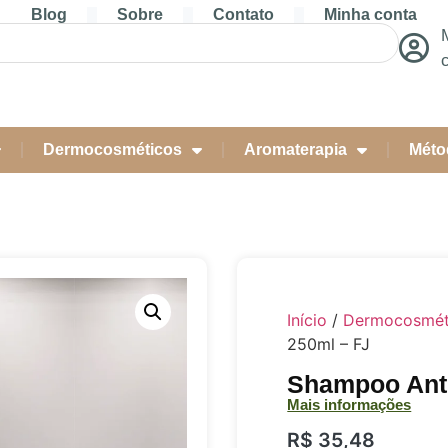
Blog
Sobre
Contato
Minha conta
Dermocosméticos
Aromaterapia
Méto
Início
/
Dermocosmét
250ml – FJ
Shampoo Anti
Mais informações
R$
35,48