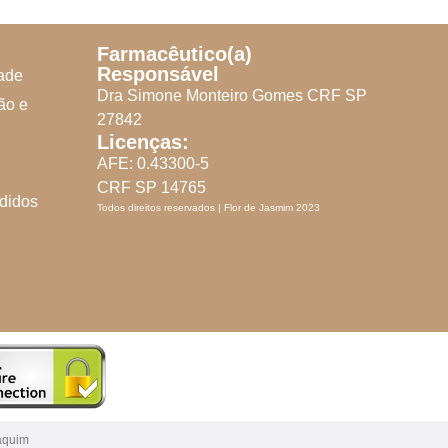
Farmacêutico(a)
Responsável
dade
Dra Simone Monteiro Gomes CRF SP
ão e
27842
Licenças:
AFE: 0.43300-5
CRF SP 14765
didos
Todos direitos reservados | Flor de Jasmim 2023
aquim