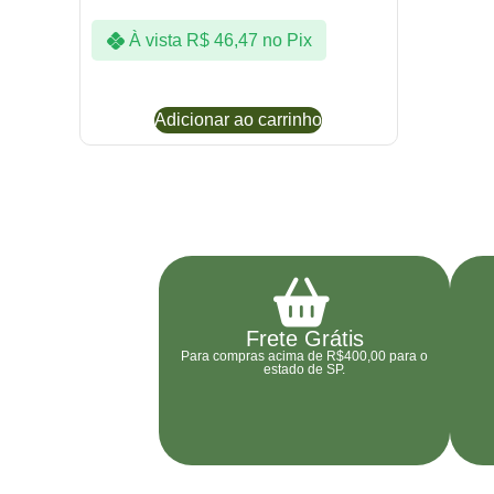
À vista
R$
46,47
no Pix
Adicionar ao carrinho
Frete Grátis
Para compras acima de R$400,00 para o
estado de SP.