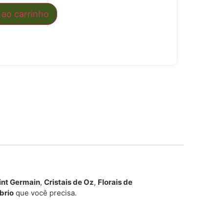
 ao carrinho
aint Germain
,
Cristais de Oz
,
Florais de
íbrio
que você precisa.