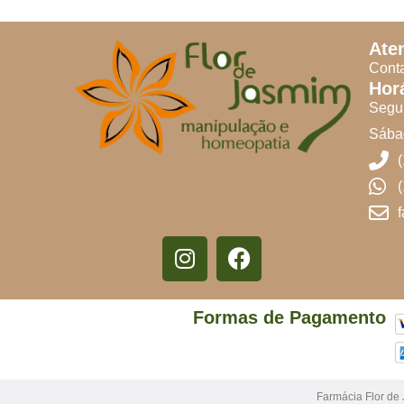
Ate
Conta
Hor
Segun
Sábad
Formas de Pagamento
Farmácia Flor de