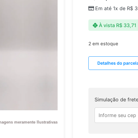
Em até 1x de
R$
3
À vista
R$
33,71
2 em estoque
Detalhes do parce
Simulação de fret
magens meramente Ilustrativas