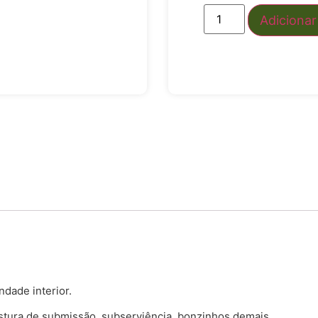
Adicionar
ndade interior.
tura de submissão, subserviência, bonzinhos demais.