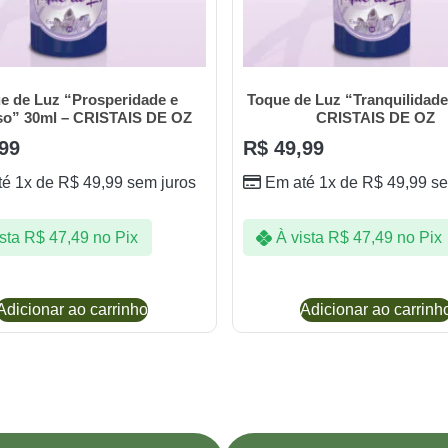
e de Luz “Prosperidade e
Toque de Luz “Tranquilidade
so” 30ml – CRISTAIS DE OZ
CRISTAIS DE OZ
99
R$
49,99
té 1x de
R$
49,99
sem juros
Em até 1x de
R$
49,99
se
sta
R$
47,49
no Pix
À vista
R$
47,49
no Pix
Adicionar ao carrinho
Adicionar ao carrinh