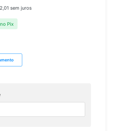
2,01
sem juros
no Pix
lamento
e