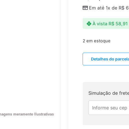
Em até 1x de
R$
6
À vista
R$
58,91
2 em estoque
Detalhes do parce
Simulação de fret
magens meramente Ilustrativas