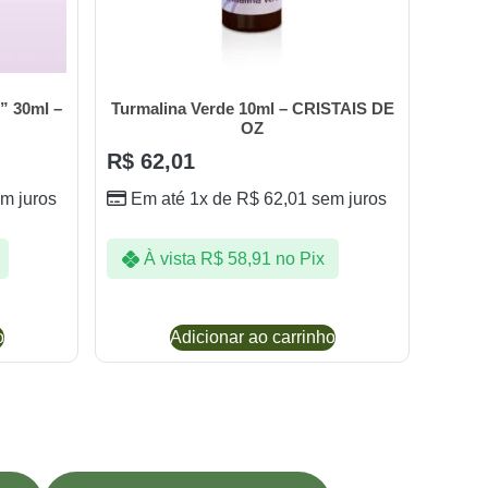
” 30ml –
Turmalina Verde 10ml – CRISTAIS DE
OZ
R$
62,01
m juros
Em até 1x de
R$
62,01
sem juros
À vista
R$
58,91
no Pix
o
Adicionar ao carrinho