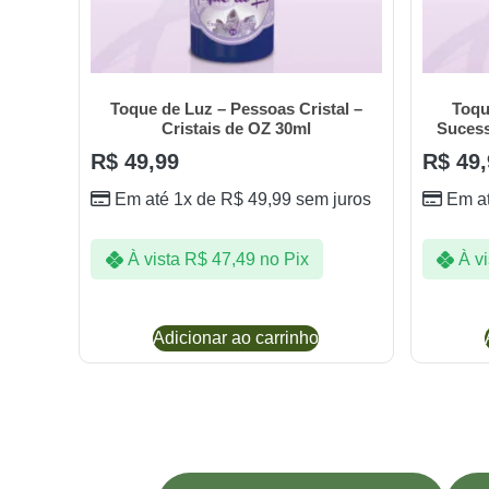
Toque de Luz – Pessoas Cristal –
Toqu
Cristais de OZ 30ml
Suces
R$
49,99
R$
49,
Em até 1x de
R$
49,99
sem juros
Em a
À vista
R$
47,49
no Pix
À vi
Adicionar ao carrinho