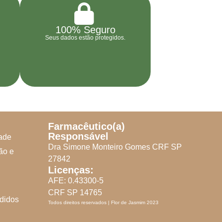
100% Seguro
Seus dados estão protegidos.
Farmacêutico(a)
Responsável
dade
Dra Simone Monteiro Gomes CRF SP
ão e
27842
Licenças:
AFE: 0.43300-5
CRF SP 14765
didos
Todos direitos reservados | Flor de Jasmim 2023