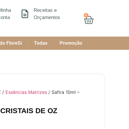
Minha
Receitas e
0
conta
Orçamentos
do FloreSi
Todas
Promoção
Z
/
Essências Matrizes
/ Safira 10ml –
– CRISTAIS DE OZ