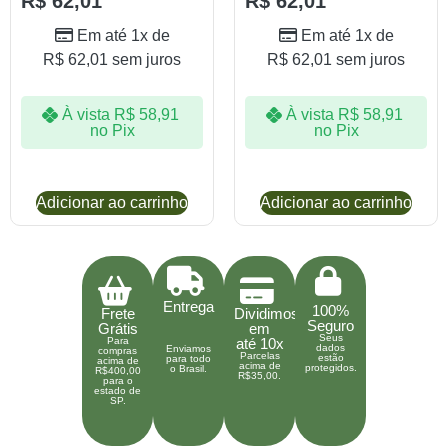
R$
62,01
R$
62,01
Em até 1x de
Em até 1x de
R$
62,01
sem juros
R$
62,01
sem juros
À vista
R$
58,91
À vista
R$
58,91
no Pix
no Pix
Adicionar ao carrinho
Adicionar ao carrinho
Entrega
100%
Frete
Dividimos
Seguro
Grátis
em
Seus
Para
até 10x
dados
Enviamos
compras
Parcelas
estão
para todo
acima de
acima de
protegidos.
o Brasil.
R$400,00
R$35,00.
para o
estado de
SP.