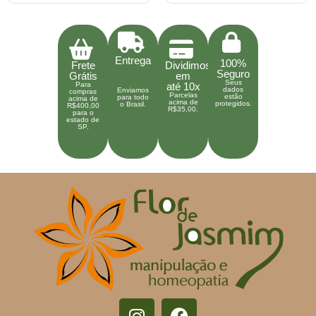
Entrega
100%
Frete
Dividimos
Seguro
Grátis
em
Seus
Para
até 10x
dados
Enviamos
compras
Parcelas
estão
para todo
acima de
acima de
protegidos.
o Brasil.
R$400,00
R$35,00.
para o
estado de
SP.