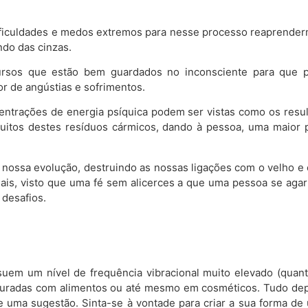
ificuldades e medos extremos para nesse processo reaprendermo
ndo das cinzas.
recursos que estão bem guardados no inconsciente para qu
 de angústias e sofrimentos.
entrações de energia psíquica podem ser vistas como os resu
muitos destes resíduos cármicos, dando à pessoa, uma maior 
a nossa evolução, destruindo as nossas ligações com o velho e
sais, visto que uma fé sem alicerces a que uma pessoa se agar
desafios.
uem um nível de frequência vibracional muito elevado (quanti
misturadas com alimentos ou até mesmo em cosméticos. Tudo de
 uma sugestão. Sinta-se à vontade para criar a sua forma de 