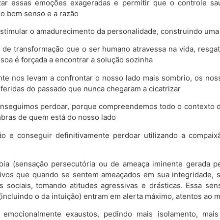
ar essas emoções exageradas e permitir que o controle sa
o bom senso e a razão
stimular o amadurecimento da personalidade, construindo uma i
s de transformação que o ser humano atravessa na vida, resga
soa é forçada a encontrar a solução sozinha
te nos levam a confrontar o nosso lado mais sombrio, os nos
 feridas do passado que nunca chegaram a cicatrizar
onseguimos perdoar, porque compreendemos todo o contexto da 
mbras de quem está do nosso lado
ão e conseguir definitivamente perdoar utilizando a compaix
oia (sensação persecutória ou de ameaça iminente gerada pe
s vivos que quando se sentem ameaçados em sua integridade, 
 sociais, tomando atitudes agressivas e drásticas. Essa se
incluindo o da intuição) entram em alerta máximo, atentos ao m
 emocionalmente exaustos, pedindo mais isolamento, mais