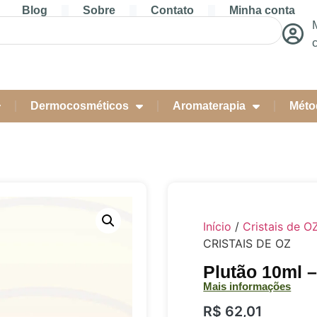
Blog
Sobre
Contato
Minha conta
Dermocosméticos
Aromaterapia
Méto
Início
/
Cristais de O
CRISTAIS DE OZ
Plutão 10ml 
Mais informações
R$
62,01