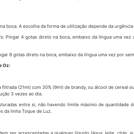
o na boca. A escolha da forma de utilização depende da urgência
s:
Pingar 4 gotas direto na boca, embaixo da língua uma vez 
gar 8 gotas direto na boca, embaixo da língua uma vez por se
e Oz:
filtrada (21ml) com 30% (9ml) de brandy, ou álcool de cereal o
ução 3 vezes ao dia.
sturadas entre si, não havendo limite máximo de quantidade 
s da linha Toque de Luz.
dem ser acrescentadas a qualquer líquido (água, leite, chás, 