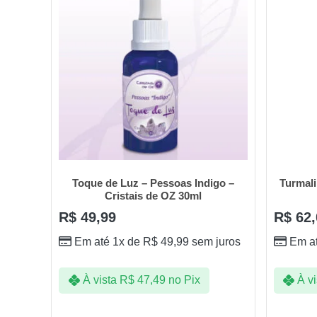
Toque de Luz – Pessoas Indigo –
Turmali
Cristais de OZ 30ml
R$
49,99
R$
62,
Em até 1x de
R$
49,99
sem juros
Em a
À vista
R$
47,49
no Pix
À vi