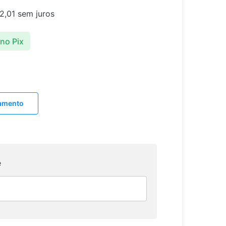
2,01
sem juros
no Pix
lamento
e