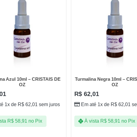
na Azul 10ml – CRISTAIS DE
Turmalina Negra 10ml – CRI
OZ
OZ
01
R$
62,01
té 1x de
R$
62,01
sem juros
Em até 1x de
R$
62,01
se
sta
R$
58,91
no Pix
À vista
R$
58,91
no Pix