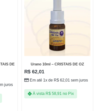
STAIS DE
Urano 10ml – CRISTAIS DE OZ
R$
62,01
Em até 1x de
R$
62,01
sem juros
m juros
À vista
R$
58,91
no Pix