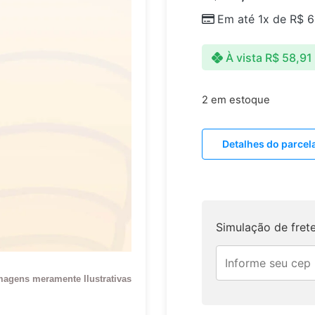
Em até 1x de
R$
6
À vista
R$
58,91
2 em estoque
Detalhes do parce
Simulação de fret
magens meramente Ilustrativas