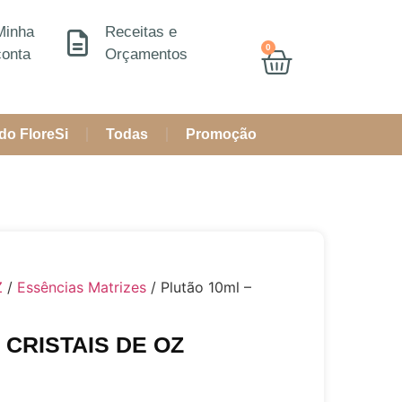
Minha
Receitas e
0
conta
Orçamentos
do FloreSi
Todas
Promoção
Z
/
Essências Matrizes
/ Plutão 10ml –
– CRISTAIS DE OZ