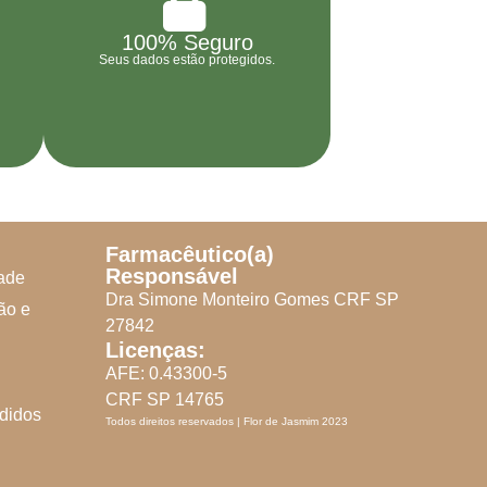
100% Seguro
Seus dados estão protegidos.
Farmacêutico(a)
Responsável
dade
Dra Simone Monteiro Gomes CRF SP
ão e
27842
Licenças:
AFE: 0.43300-5
CRF SP 14765
didos
Todos direitos reservados | Flor de Jasmim 2023