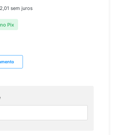
2,01
sem juros
no Pix
lamento
e