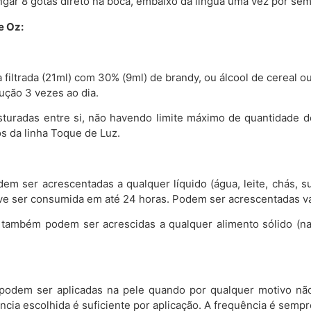
gar 8 gotas direto na boca, embaixo da língua uma vez por se
e Oz:
filtrada (21ml) com 30% (9ml) de brandy, ou álcool de cereal o
ução 3 vezes ao dia.
sturadas entre si, não havendo limite máximo de quantidade 
s da linha Toque de Luz.
dem ser acrescentadas a qualquer líquido (água, leite, chás, 
 deve ser consumida em até 24 horas. Podem ser acrescentadas 
z também podem ser acrescidas a qualquer alimento sólido (n
podem ser aplicadas na pele quando por qualquer motivo não 
cia escolhida é suficiente por aplicação. A frequência é semp