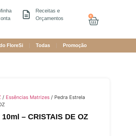
Minha
Receitas e
0
conta
Orçamentos
do FloreSi
Todas
Promoção
Z
/
Essências Matrizes
/ Pedra Estrela
OZ
a 10ml – CRISTAIS DE OZ