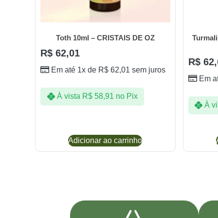
Toth 10ml – CRISTAIS DE OZ
Turmali
R$
62,01
R$
62,
Em até 1x de
R$
62,01
sem juros
Em a
À vista
R$
58,91
no Pix
À vi
Adicionar ao carrinho