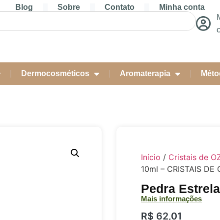
Blog
Sobre
Contato
Minha conta
Dermocosméticos
Aromaterapia
Méto
Início
/
Cristais de O
10ml – CRISTAIS DE 
Pedra Estrel
Mais informações
R$
62,01