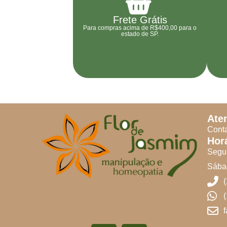
Frete Grátis
Para compras acima de R$400,00 para o
estado de SP.
Ate
Conta
Hor
Segun
Sábad