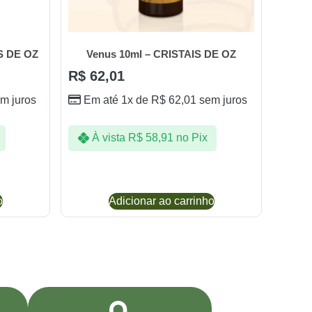
IS DE OZ
Venus 10ml – CRISTAIS DE OZ
R$
62,01
m juros
Em até 1x de
R$
62,01
sem juros
À vista
R$
58,91
no Pix
o
Adicionar ao carrinho