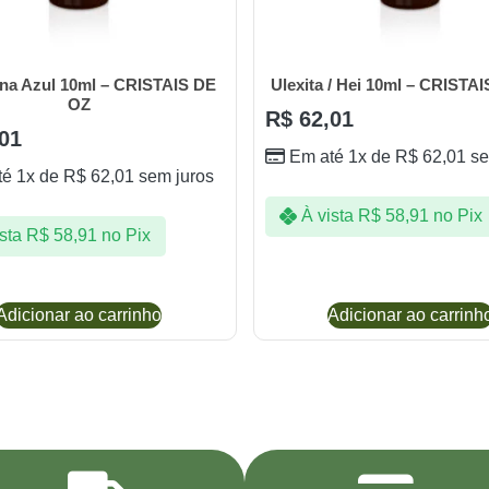
na Azul 10ml – CRISTAIS DE
Ulexita / Hei 10ml – CRISTA
OZ
R$
62,01
01
Em até 1x de
R$
62,01
se
té 1x de
R$
62,01
sem juros
À vista
R$
58,91
no Pix
sta
R$
58,91
no Pix
Adicionar ao carrinho
Adicionar ao carrinh