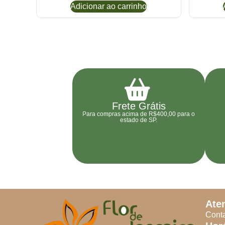
Adicionar ao carrinho
Frete Grátis
Para compras acima de R$400,00 para o
estado de SP.
Ate
Conta