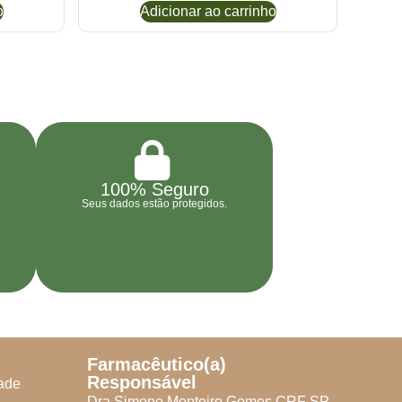
o
Adicionar ao carrinho
100% Seguro
Seus dados estão protegidos.
Farmacêutico(a)
Responsável
dade
Dra Simone Monteiro Gomes CRF SP