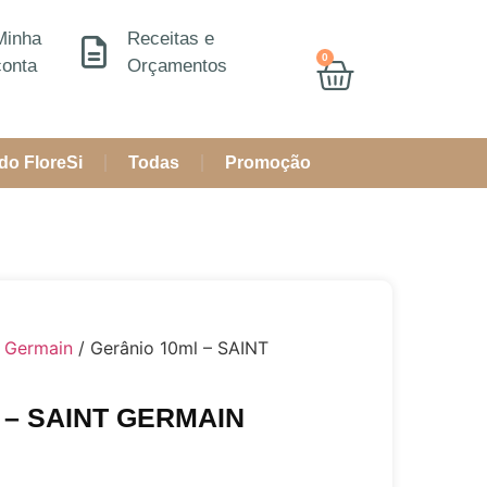
Minha
Receitas e
0
conta
Orçamentos
do FloreSi
Todas
Promoção
t Germain
/ Gerânio 10ml – SAINT
l – SAINT GERMAIN