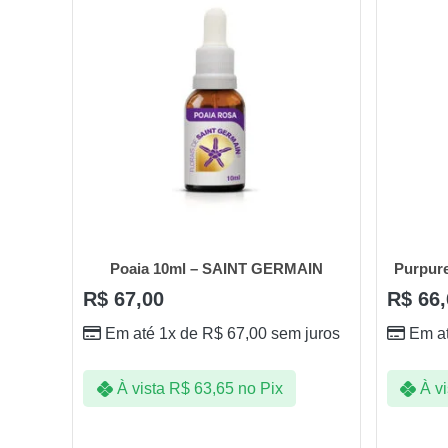
Poaia 10ml – SAINT GERMAIN
Purpur
R$
67,00
R$
66,
Em até 1x de
R$
67,00
sem juros
Em a
À vista
R$
63,65
no Pix
À vi