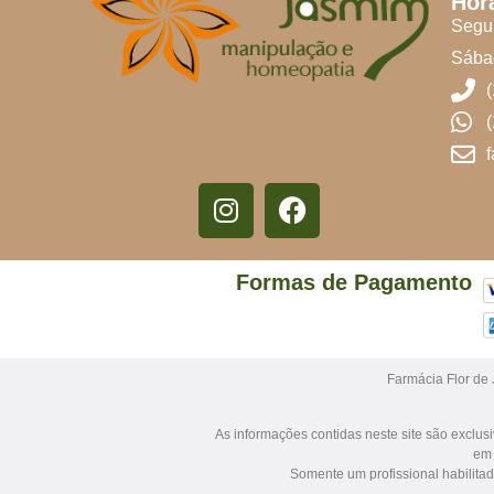
Hor
Segun
Sábad
Formas de Pagamento
Farmácia Flor de
As informações contidas neste site são exclu
em 
Somente um profissional habilita