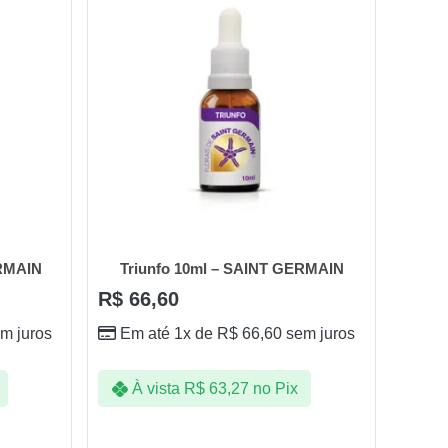
ERMAIN
Triunfo 10ml – SAINT GERMAIN
R$
66,60
m juros
Em até 1x de
R$
66,60
sem juros
À vista
R$
63,27
no Pix