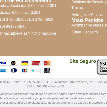
ário de Funcionamento
Políticas de Devoluç
da a Sexta das 8:00 h às 17:30 h
Trocas
o das 9:00 h às 13:00 h
Entregas e Prazos
(16) 3720-3615 / (16) 3720-0950
Meus Pedidos
Acompanhe seus Pe
(16) 99177-2845
Editar Cadastro
farmaciaflordejasmim@gmail.com
Site Seguro
 Jasmim – CNPJ: 07.095.358/0001-94 – Rua Antonio Torres Penedo, 221 – São Jo
CEP:14406-352 – Franca/SP
sivas para profissionais habilitados da Área de saúde e não devem ser usadas par
hipótese alguma a medicação prescrita pelo profissional da área médica.
do está em condições de diagnosticar qualquer problema de saúde e prescrever o