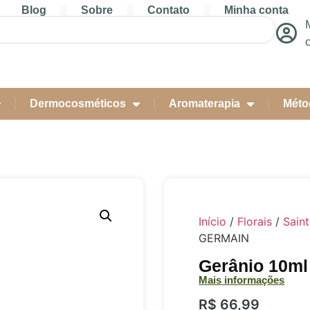
Blog
Sobre
Contato
Minha conta
Dermocosméticos
Aromaterapia
Méto
Início
/
Florais
/
Sain
GERMAIN
Gerânio 10m
Mais informações
R$
66,99