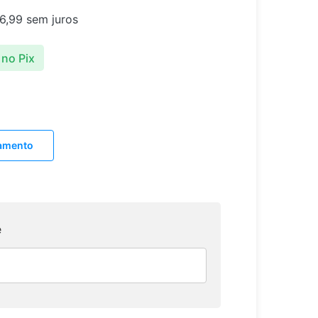
6,99
sem juros
no Pix
lamento
e