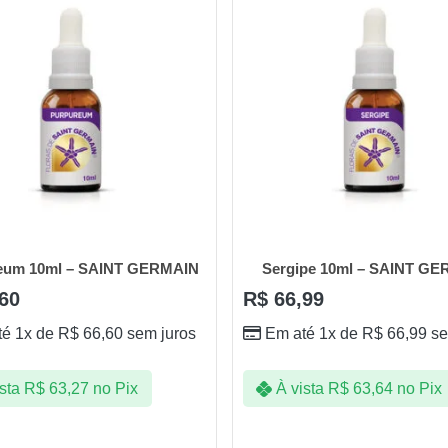
eum 10ml – SAINT GERMAIN
Sergipe 10ml – SAINT G
60
R$
66,99
té 1x de
R$
66,60
sem juros
Em até 1x de
R$
66,99
se
sta
R$
63,27
no Pix
À vista
R$
63,64
no Pix