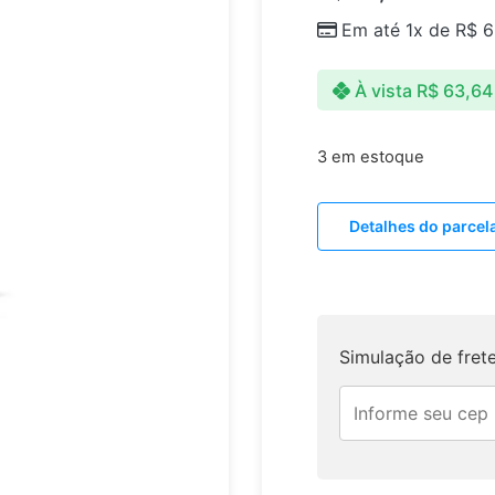
Em até 1x de
R$
6
À vista
R$
63,64
3 em estoque
Detalhes do parce
Simulação de fret