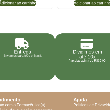
Adicionar ao carrinho
Adicionar ao carrinh
Entrega
Dividimos em
Enviamos para todo o Brasil.
até 10x
Parcelas acima de R$35,00.
ndimento
Ajuda
to com o Farmacêutico(a)
Políticas de Privaci