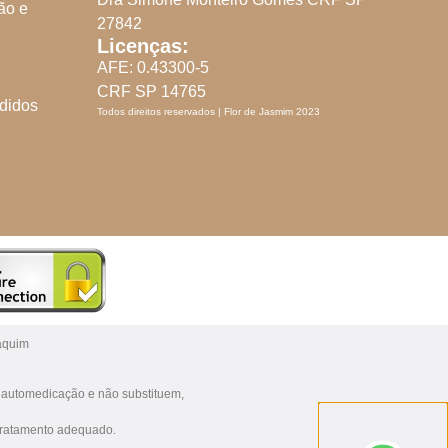
ão e
27842
Licenças:
AFE: 0.43300-5
CRF SP 14765
didos
Todos direitos reservados | Flor de Jasmim 2023
aquim
a automedicação e não substituem,
 tratamento adequado.