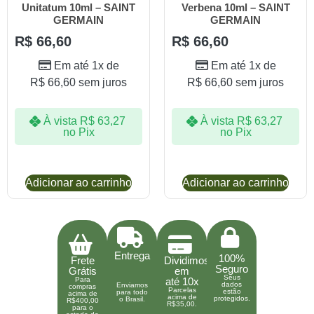
Unitatum 10ml – SAINT
Verbena 10ml – SAINT
GERMAIN
GERMAIN
R$
66,60
R$
66,60
Em até 1x de
Em até 1x de
R$
66,60
sem juros
R$
66,60
sem juros
À vista
R$
63,27
À vista
R$
63,27
no Pix
no Pix
Adicionar ao carrinho
Adicionar ao carrinho
Entrega
100%
Frete
Dividimos
Seguro
Grátis
em
Seus
Para
até 10x
dados
Enviamos
compras
Parcelas
estão
para todo
acima de
acima de
protegidos.
o Brasil.
R$400,00
R$35,00.
para o