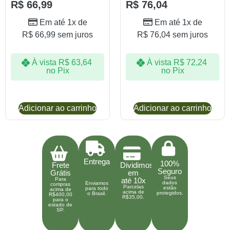
R$
66,99
R$
76,04
Em até 1x de
Em até 1x de
R$
66,99
sem juros
R$
76,04
sem juros
À vista
R$
63,64
À vista
R$
72,24
no Pix
no Pix
Adicionar ao carrinho
Adicionar ao carrinho
Entrega
100%
Frete
Dividimos
Seguro
Grátis
em
Seus
Para
até 10x
dados
Enviamos
compras
Parcelas
estão
para todo
acima de
acima de
protegidos.
o Brasil.
R$400,00
R$35,00.
para o
estado de
SP.