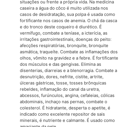
situações ou frente a própria vida. Na medicina
caseira a água do côco é muito utilizada nos
casos de desidratação, sua polpa é usada como
fortificante nos casos de anemia. O chá da casca
e do tronco deste coqueiro é diurético. É
vermífugo, combate a teníase, a icterícia, as
irritações gastrointestinais, doenças do peito:
afecções respiratórias, bronquite, bronquite
asmática, traqueíte. Combate as inflamações dos
olhos, vômito na gravidez e a febre. É fortificante
dos músculos e das gengivas. Elimina as
disenterias, diarreias e a blenorragia. Combate a
desnutrição, dores, nefrite, cistite, artrite,
úlceras gástricas, tosse, tosses brônquicas
rebeldes, inflamação do canal da uretra,
abcessos, furúnculos, angina, cefaleias, cólicas
abdominais, inchaço nas pernas, combate o
colesterol. É hidratante, desperta o apetite, é
indicado como excelente repositor de sais
minerais, é nutriente e calmante. É usado como
amaciante da pele.