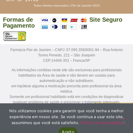
Todos direitos reservados | Flor de Jasmim 2023
Formas de
Site Seguro
Pagamento
Farmácia Flor de Jasmim – CNPJ: 07.095.358/0001-94 – Rua Antonio
Torres Penedo, 221 – São Joaquim
CEP:14406-352 – Franca/SP
As informações contidas neste site são exclusivas para profissionais
habilitados da Área de saúde e não devem ser usadas para
automedicação e não substituem,
em hipótese alguma a medicação prescrita pelo profissional da área
médica.
Somente um profissional habilitado está em condições de diagnosticar
qualquer problema de saúde e prescrever o tratamento adequado.
Nós utilizamos cookies para garantir que você tenha a melhor
Os medicamentos sob prescrição médica só serão dispensados mediante
experiência em nosso site. Se você continua a usar este site,
apresentação da receita para avaliação farmacêutica antes da
assumimos que você está satisfeito.
Política de privacidade
manipulação e dispensação.
Aceito