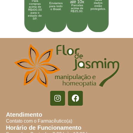
Para
até 10x
dados
Enviamos
compras
Parcelas
estão
para todo
acima de
acima de
protegidos.
o Brasil.
R$400,00
R$35,00.
para o
estado de
SP.
Atendimento
Contato com o Farmacêutico(a)
Horário de Funcionamento