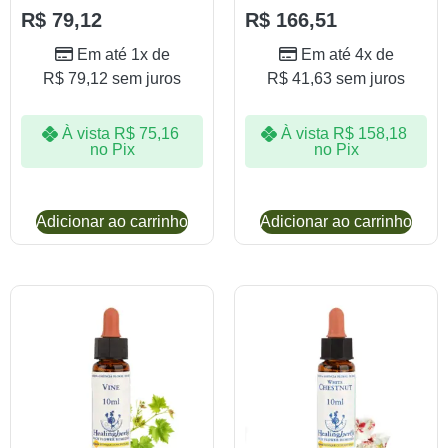
R$
79,12
R$
166,51
Em até 1x de
Em até 4x de
R$
79,12
sem juros
R$
41,63
sem juros
À vista
R$
75,16
À vista
R$
158,18
no Pix
no Pix
Adicionar ao carrinho
Adicionar ao carrinho