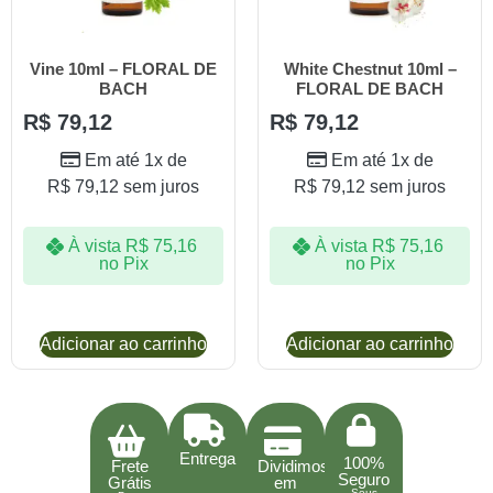
Vine 10ml – FLORAL DE
White Chestnut 10ml –
BACH
FLORAL DE BACH
R$
79,12
R$
79,12
Em até 1x de
Em até 1x de
R$
79,12
sem juros
R$
79,12
sem juros
À vista
R$
75,16
À vista
R$
75,16
no Pix
no Pix
Adicionar ao carrinho
Adicionar ao carrinho
Entrega
100%
Frete
Dividimos
Seguro
Grátis
em
Seus