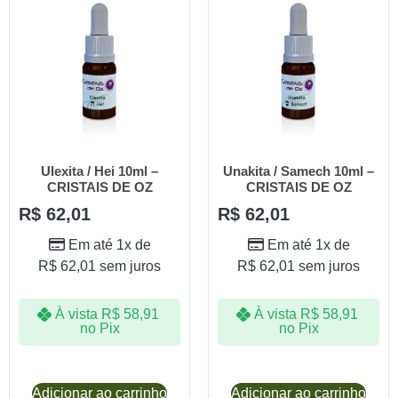
Ulexita / Hei 10ml –
Unakita / Samech 10ml –
CRISTAIS DE OZ
CRISTAIS DE OZ
R$
62,01
R$
62,01
Em até 1x de
Em até 1x de
R$
62,01
sem juros
R$
62,01
sem juros
À vista
R$
58,91
À vista
R$
58,91
no Pix
no Pix
Adicionar ao carrinho
Adicionar ao carrinho