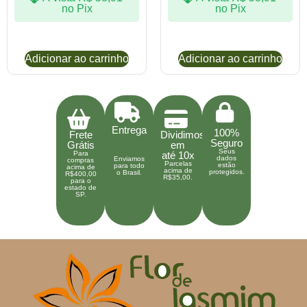
no Pix
no Pix
Adicionar ao carrinho
Adicionar ao carrinho
Entrega
100%
Frete
Dividimos
Seguro
Grátis
em
Seus
Para
até 10x
dados
Enviamos
compras
Parcelas
estão
para todo
acima de
acima de
protegidos.
o Brasil.
R$400,00
R$35,00.
para o
estado de
SP.