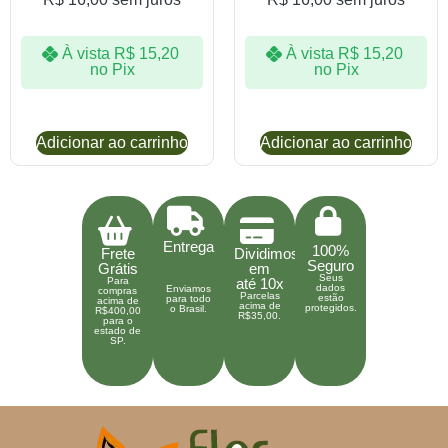
À vista
R$
15,20
À vista
R$
15,20
no Pix
no Pix
Adicionar ao carrinho
Adicionar ao carrinho
Entrega
100%
Frete
Dividimos
Seguro
Grátis
em
Seus
Para
até 10x
dados
Enviamos
compras
Parcelas
estão
para todo
acima de
acima de
protegidos.
o Brasil.
R$400,00
R$35,00.
para o
estado de
SP.