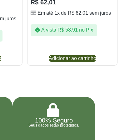
R$
62,01
Em até 1x de
R$
62,01
sem juros
m juros
À vista
R$
58,91
no Pix
o
Adicionar ao carrinho
100% Seguro
Seus dados estão protegidos.