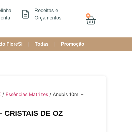
Minha
Receitas e
0
conta
Orçamentos
do FloreSi
Todas
Promoção
Z
/
Essências Matrizes
/ Anubis 10ml –
– CRISTAIS DE OZ