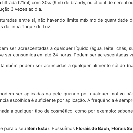
filtrada (21ml) com 30% (9ml) de brandy, ou álcool de cereal o
ução 3 vezes ao dia.
sturadas entre si, não havendo limite máximo de quantidade 
s da linha Toque de Luz.
dem ser acrescentadas a qualquer líquido (água, leite, chás, 
 deve ser consumida em até 24 horas. Podem ser acrescentadas 
z também podem ser acrescidas a qualquer alimento sólido (n
podem ser aplicadas na pele quando por qualquer motivo não 
cia escolhida é suficiente por aplicação. A frequência é semp
onada a qualquer tipo de cosmético, como por exemplo: sabon
e para o seu
Bem Estar
. Possuímos
Florais de Bach
,
Florais S