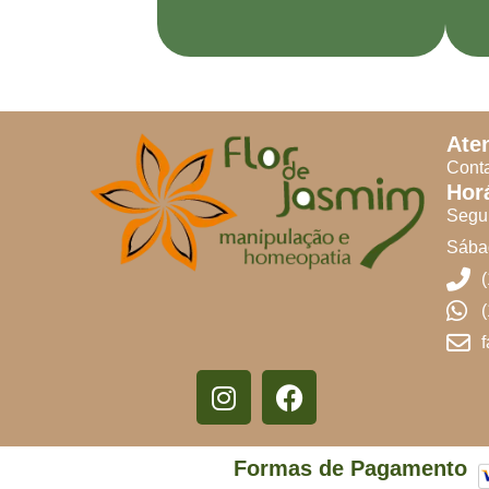
Ate
Conta
Hor
Segun
Sábad
Formas de Pagamento