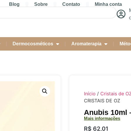
Blog
Sobre
Contato
Minha conta
Dermocosméticos
Aromaterapia
Méto
Início
/
Cristais de O
CRISTAIS DE OZ
Anubis 10ml 
Mais informações
R$
62,01