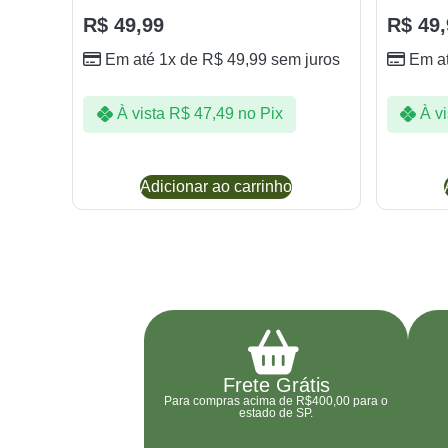
R$
49,99
R$
49,
Em até 1x de
R$
49,99
sem juros
Em a
À vista
R$
47,49
no Pix
À vi
Adicionar ao carrinho
Frete Grátis
Para compras acima de R$400,00 para o
estado de SP.