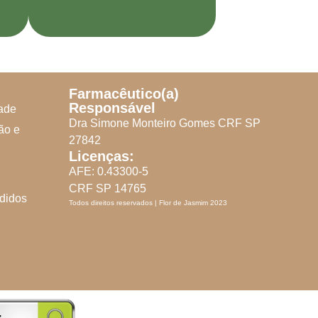
Farmacêutico(a)
Responsável
dade
Dra Simone Monteiro Gomes CRF SP
ão e
27842
Licenças:
AFE: 0.43300-5
CRF SP 14765
didos
Todos direitos reservados | Flor de Jasmim 2023