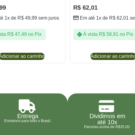
99
R$
62,01
té 1x de
R$
49,99
sem juros
Em até 1x de
R$
62,01
se
sta
R$
47,49
no Pix
À vista
R$
58,91
no Pix
Adicionar ao carrinho
Adicionar ao carrinh
Entrega
Dividimos em
Enviamos para todo o Brasil.
até 10x
Parcelas acima de R$35,00.