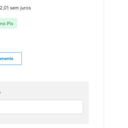
2,01
sem juros
no Pix
lamento
e