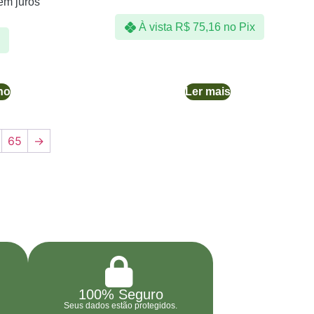
em juros
À vista
R$
75,16
no Pix
ho
Ler mais
65
→
100% Seguro
Seus dados estão protegidos.