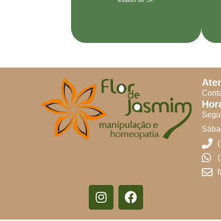
Ate
Conta
Hor
Segun
Sábad