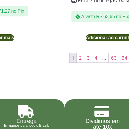
Em até 1x de
R$
67,00
s
1,27
no Pix
À vista
R$
63,65
no Pix
r mais
Adicionar ao carrin
1
2
3
4
…
63
64
Entrega
Dividimos em
Enviamos para todo o Brasil.
até 10x