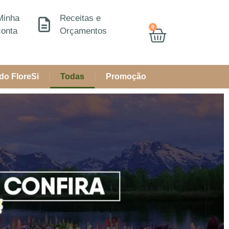
Minha
Receitas e
0
conta
Orçamentos
do FloreSi
Todas
Promoção