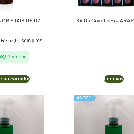
– CRISTAIS DE OZ
Kit Os Guardiões – AR
e
R$
62,01
sem juros
8,91
no Pix
r ao carrinho
Ler mais
4%OFF