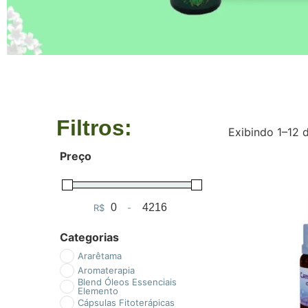
Filtros:
Exibindo 1–12 
Preço
R$
-
Minimum Price
Maximum Price
Categorias
Ararêtama
Aromaterapia
Blend Óleos Essenciais
Elemento
Cápsulas Fitoterápicas