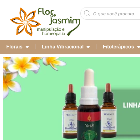
Florais
Linha Vibracional
Fitoterápicos