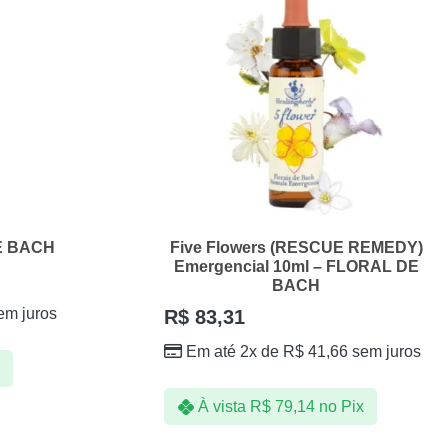
DE BACH
Five Flowers (RESCUE REMEDY)
Emergencial 10ml – FLORAL DE
BACH
em juros
R$
83,31
Em até 2x de
R$
41,66
sem juros
À vista
R$
79,14
no Pix