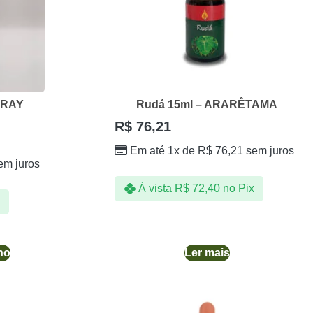
PRAY
Rudá 15ml – ARARÊTAMA
R$
76,21
Em até 1x de
R$
76,21
sem juros
em juros
À vista
R$
72,40
no Pix
ho
Ler mais