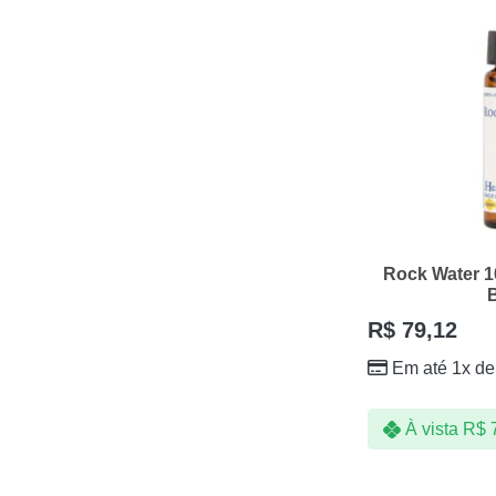
Rock Water 
R$
79,12
Em até 1x d
À vista
R$
7