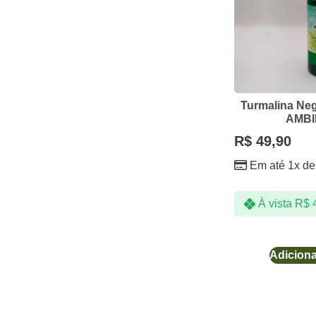
Sprays Ambientais Elemento
Tinturas Fitoterápicas
Toque de Luz
Xaropes
Turmalina Ne
AMBI
R$
49,90
Em até 1x d
À vista
R$
4
Adiciona