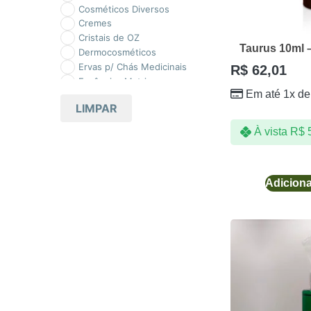
Cosméticos Diversos
Cremes
Cristais de OZ
Taurus 10ml 
Dermocosméticos
Ervas p/ Chás Medicinais
R$
62,01
Essências Matrizes
Em até 1x d
Fauna e Flora
LIMPAR
Fitoterápicos
Fitoterápicos Diversos
À vista
R$
5
Florais
Florais de Bach
Homeopatia
Linha Elemento Vibracional
Adiciona
Método FloreSi
Óleos Essenciais
Promoção
Sabonetes
Saint Germain
Shampoo
Sprays Ambientais
Sprays Ambientais Cristais
de OZ