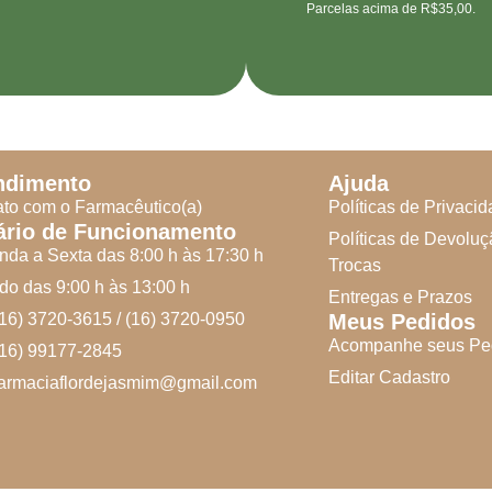
Parcelas acima de R$35,00.
ndimento
Ajuda
to com o Farmacêutico(a)
Políticas de Privaci
ário de Funcionamento
Políticas de Devoluç
da a Sexta das 8:00 h às 17:30 h
Trocas
o das 9:00 h às 13:00 h
Entregas e Prazos
(16) 3720-3615 / (16) 3720-0950
Meus Pedidos
Acompanhe seus Pe
(16) 99177-2845
Editar Cadastro
farmaciaflordejasmim@gmail.com