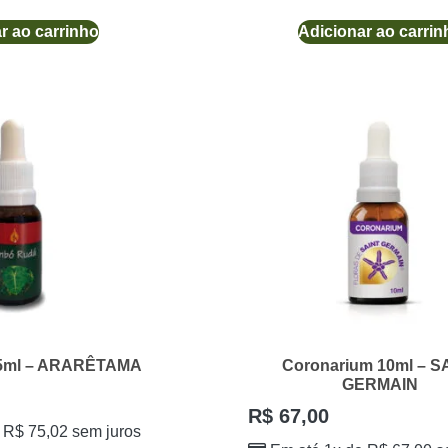
r ao carrinho
Adicionar ao carrin
5ml – ARARÊTAMA
Coronarium 10ml – S
GERMAIN
R$
67,00
e
R$
75,02
sem juros