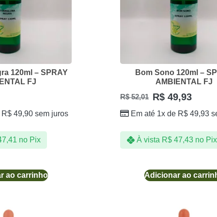
gra 120ml – SPRAY
Bom Sono 120ml – S
ENTAL FJ
AMBIENTAL FJ
R$
49,93
R$
52,01
e
R$
49,90
sem juros
Em até 1x de
R$
49,93
s
7,41
no Pix
À vista
R$
47,43
no Pix
r ao carrinho
Adicionar ao carrin