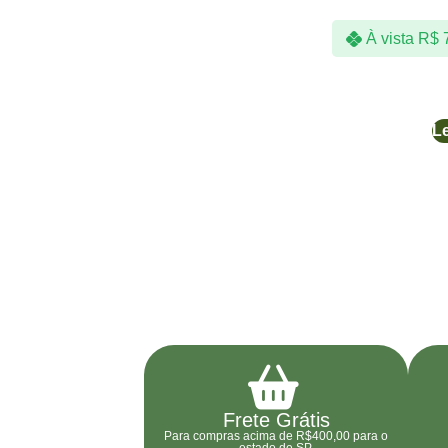
À vista
R$
7
Le
Frete Grátis
Para compras acima de R$400,00 para o
estado de SP.