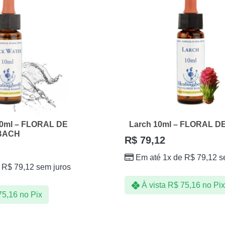
10ml – FLORAL DE
Larch 10ml – FLORAL 
BACH
R$
79,12
Em até 1x de
R$
79,12
s
e
R$
79,12
sem juros
À vista
R$
75,16
no Pix
5,16
no Pix