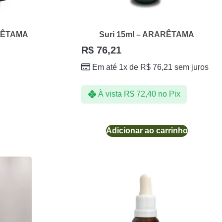
ARÊTAMA
Suri 15ml – ARARÊTAMA
R$
76,21
Em até 1x de
R$
76,21
sem juros
À vista
R$
72,40
no Pix
Adicionar ao carrinho