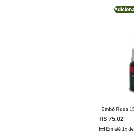
Adiciona
Embó Ruda 1
R$
75,02
Em até 1x d