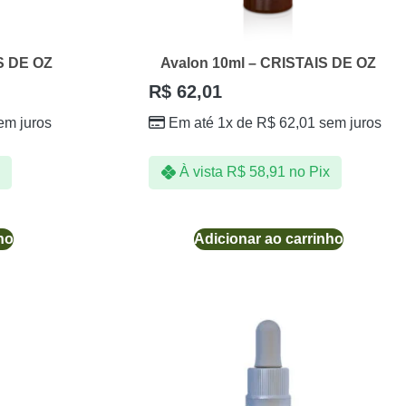
S DE OZ
Avalon 10ml – CRISTAIS DE OZ
R$
62,01
em juros
Em até 1x de
R$
62,01
sem juros
À vista
R$
58,91
no Pix
ho
Adicionar ao carrinho