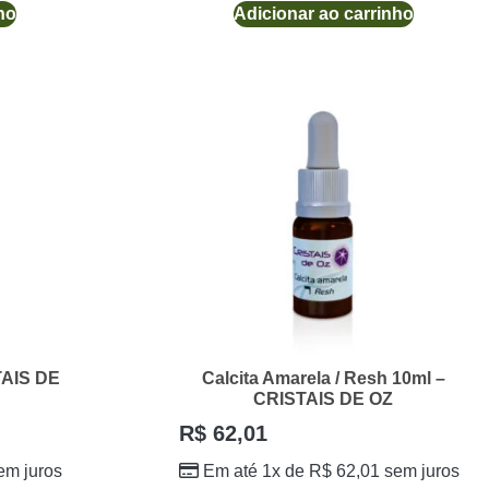
ho
Adicionar ao carrinho
TAIS DE
Calcita Amarela / Resh 10ml –
CRISTAIS DE OZ
R$
62,01
em juros
Em até 1x de
R$
62,01
sem juros