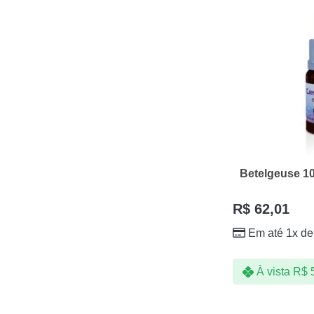
Betelgeuse 1
R$
62,01
Em até 1x d
À vista
R$
5