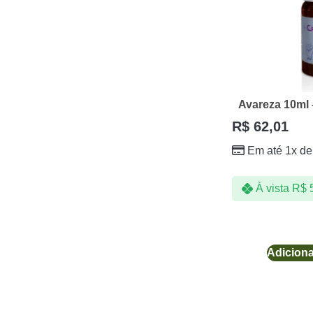
Avareza 10ml
R$
62,01
Em até 1x d
À vista
R$
5
Adiciona