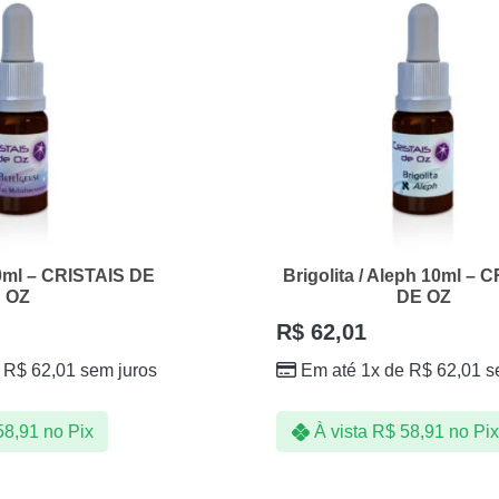
0ml – CRISTAIS DE
Brigolita / Aleph 10ml – 
OZ
DE OZ
R$
62,01
e
R$
62,01
sem juros
Em até 1x de
R$
62,01
s
8,91
no Pix
À vista
R$
58,91
no Pix