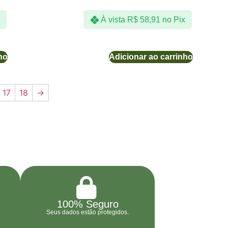
À vista
R$
58,91
no Pix
ho
Adicionar ao carrinho
17
18
→
100% Seguro
Seus dados estão protegidos.