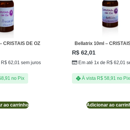
 – CRISTAIS DE OZ
Bellatrix 10ml – CRISTAI
R$
62,01
e
R$
62,01
sem juros
Em até 1x de
R$
62,01
s
8,91
no Pix
À vista
R$
58,91
no Pix
r ao carrinho
Adicionar ao carrin