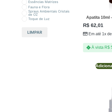
Essências Matrizes
Fauna e Flora
Sprays Ambientais Cristais
de OZ
Apatita 10ml
Toque de Luz
R$
62,01
LIMPAR
Em até 1x d
À vista
R$
5
Adiciona