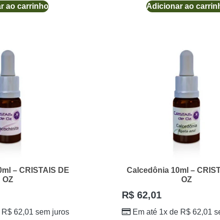
r ao carrinho
Adicionar ao carrin
0ml – CRISTAIS DE
Calcedônia 10ml – CRIS
OZ
OZ
R$
62,01
e
R$
62,01
sem juros
Em até 1x de
R$
62,01
s