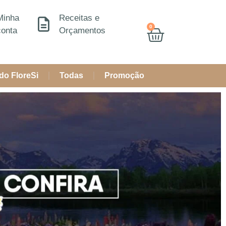
Minha
Receitas e
0
conta
Orçamentos
do FloreSi
Todas
Promoção