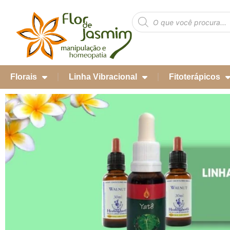
Florais
Linha Vibracional
Fitoterápicos