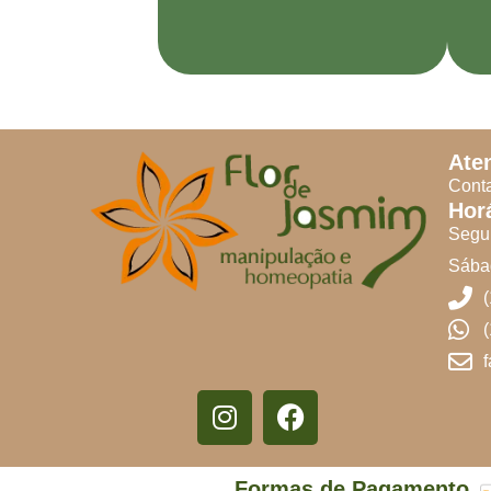
Ate
Conta
Hor
Segun
Sábad
Formas de Pagamento