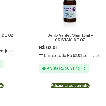
S DE OZ
Berilo Verde / Shin 10ml –
CRISTAIS DE OZ
R$
62,01
em juros
Em até 1x de
R$
62,01
sem juros
À vista
R$
58,91
no Pix
ho
Adicionar ao carrinho