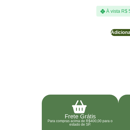
À vista
R$
5
Adiciona
Frete Grátis
Para compras acima de R$400,00 para o
estado de SP.