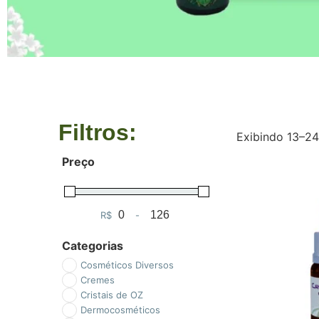
Filtros:
Exibindo 13–24
Preço
R$
-
Minimum Price
Maximum Price
Categorias
Cosméticos Diversos
Cremes
Cristais de OZ
Dermocosméticos