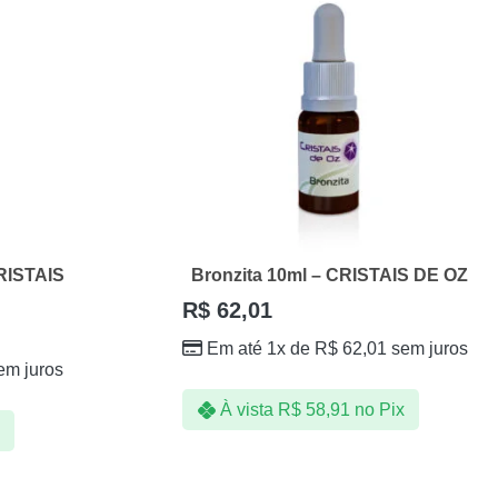
CRISTAIS
Bronzita 10ml – CRISTAIS DE OZ
R$
62,01
Em até 1x de
R$
62,01
sem juros
em juros
À vista
R$
58,91
no Pix