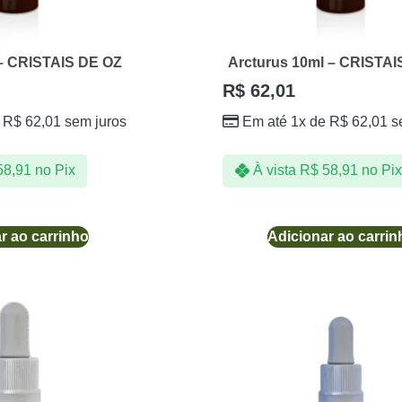
 – CRISTAIS DE OZ
Arcturus 10ml – CRISTAI
R$
62,01
e
R$
62,01
sem juros
Em até 1x de
R$
62,01
s
8,91
no Pix
À vista
R$
58,91
no Pix
r ao carrinho
Adicionar ao carrin