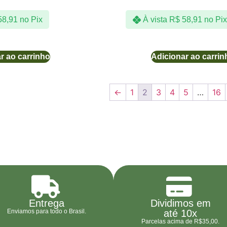
8,91
no Pix
À vista
R$
58,91
no Pix
r ao carrinho
Adicionar ao carrin
←
1
2
3
4
5
…
16
Entrega
Dividimos em
Enviamos para todo o Brasil.
até 10x
Parcelas acima de R$35,00.