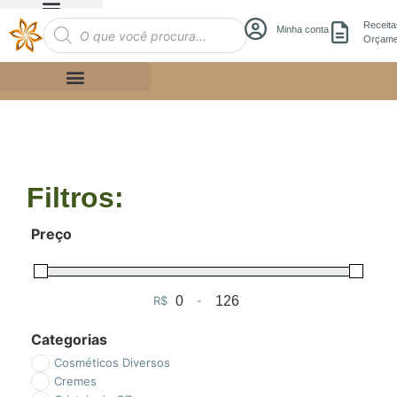
Receita
Minha conta
Orçame
Filtros:
Preço
R$
-
Minimum Price
Maximum Price
Categorias
Cosméticos Diversos
Cremes