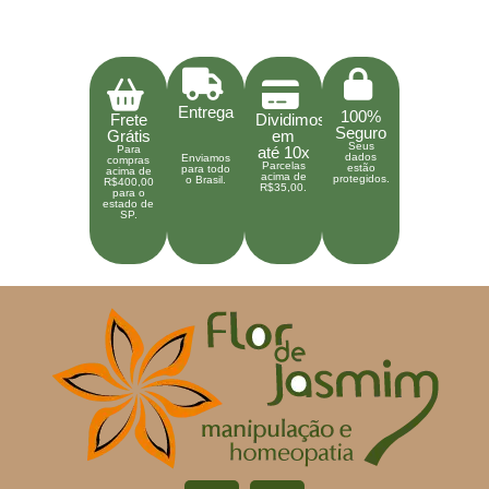
Entrega
100%
Frete
Dividimos
Seguro
Grátis
em
Seus
Para
até 10x
dados
Enviamos
compras
Parcelas
estão
para todo
acima de
acima de
protegidos.
o Brasil.
R$400,00
R$35,00.
para o
estado de
SP.